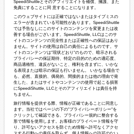
SpeediShuttleとそのアフィリエイトを補償、擁護、また
免責にすることに同 意することになります。
このウェブサイトには正確ではないまたはタイプミスの
エラーが含まれている可能性があります。SpeediShuttle
では予告なしにこのサイトのコンテンツを変更または改
善する場合がございます。SpeediShuttle, LLCはこのサ
イトのコンテンツの完全性または正確性への保証はあり
ません。サイトの使用は自己の責任によるものです。サ
イトのコンテンツは"現状どおり"のもので、暗示される
プライバシーの保証期待、特定の目的のための適応度、
商品適格性、違反がないこと、権利を含まずに、いかな
る表現または暗示の保証も行いません。 いかなる場合で
も、必然、直接的、偶発的、間接的または他の理由で発
生した、またはサイトやコンテンツの使用で起こる損害
にSpeediShuttle, LLCとそのアフィリエイトは責任を持
ちません。
旅行情報を提供する際、情報が正確であることに同意し
ます。当社ではページの下の"プライバシーポリシー"を
クリックして確認できる、プライバシー規約に整合する
形で情報を使用します。お客様のプライベート情報を守
り、許可ないアクセスを防ぐため情報へ許可なくアクセ
スする行動への責任を取らず、個人情報への許可のない