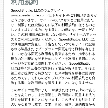
利用規約
SpeediShuttle, LLCのウェブサイト
www.speedishuttle.com (以下サイト)をご利用頂きありが
とうございます。. サイトへのアクセスとご使用にあた
り、制限または資格なしに以下の利用規約に従うものと
します；故にお進みになる前にこの規約をご一読くださ
い。この利 用規約に同意しない場合、サイトへのアクセ
スとご利用はお控えください。 SpeediShuttle, LLCはこ
の利用規約の変更し、予告なしでいつでもサイトに記載
される製品またはプログラムの変更を行う権利を有しま
す。いかなる変更も利用者を拘束するため、拘束される
現在の利用規約を見るためにサイトを利用する際にこの
ページを定期的に訪問してください。 SpeediShuttle,
LLCは時々第三者の同意を行う場合があります。それは
第三者が提供する特別なサービスや情報を顧客に提供す
るためです。それらのどのプログラムの利用規約とも合
致する際には利用規約を違反することにはなりません。
このサイトの使用により、18歳またはそれ以上のである
ことをあらわし、また保証し、利用規約に同意する法的
能力を所有することになります。このサイトを利用して
のいかなる申し立て、要求、訴訟、裁判、法的措置から